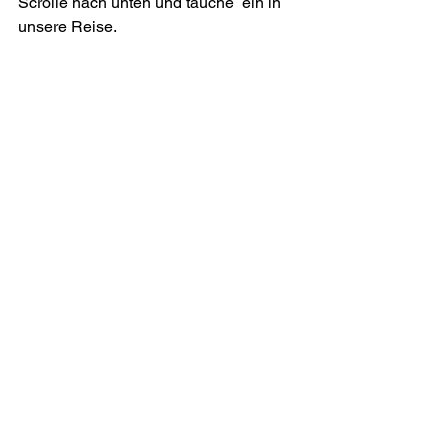
Scrolle nach unten und tauche  ein in 
unsere Reise.