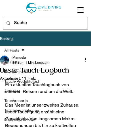
Beitrag
All Posts
Manuela
All Posts
31. Jan.
1 Min. Lesezeit
Unser Tauch-Logbuch
Tauchreisen
Aktualisiert:
11. Feb.
Tauch-Produktetest
Ein aktuelles Tauchlogbuch von 
Aktuelles
unseren Reisen rund um die Welt.
Tauchresorts
Das Meer ist unser zweites Zuhause. 
Tauchdestinationen
Jeder Tauchgang erzählt eine 
Geschichte. Von langsamen Makro-
Meeresbewohner
Begegnungen bis hin zu kraftvollen 